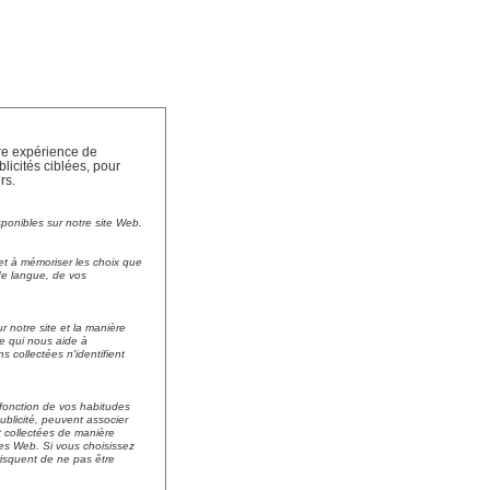
tre expérience de
licités ciblées, pour
rs.
sponibles sur notre site Web.
et à mémoriser les choix que
 de langue, de vos
r notre site et la manière
 ce qui nous aide à
collectées n'identifient
n fonction de vos habitudes
ublicité, peuvent associer
nt collectées de manière
es Web. Si vous choisissez
risquent de ne pas être