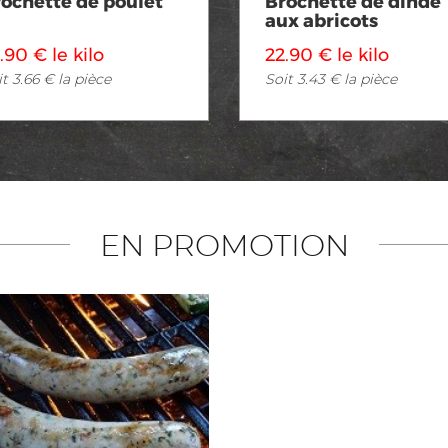
ochette de poulet
Brochette de dinde
aux abricots
.90 € le kilo
22.90 € le kilo
t 3.66 € la pièce
Soit 3.43 € la pièce
EN PROMOTION
Voir en détail