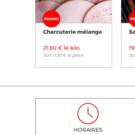
PROMO
P
Charcuterie mélange
S
21.60 € le kilo
19
Soit 0.30 € la pièce
Soi
HORAIRES