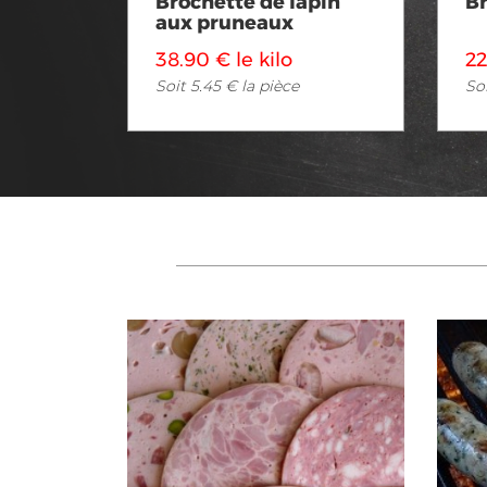
Brochette de lapin
Br
aux pruneaux
38.90 € le kilo
22
Soit 5.45 € la pièce
Soi
Voir en détail