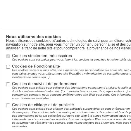
Nous utilisons des cookies
Nous utilisons des cookies et d'autres technologies de suivi pour améliorer vo
navigation sur notre site, pour vous montrer un contenu personnalisé et des pub
analyser le trafic de notre site et pour comprendre la provenance de nos visiteu
Cookies strictement nécessaires
Ces cookies sont essentiels pour vous fournir les services et certaines fonctionnalités di
Cookies de Fonctionnalité
Ces cookies servent à vous offrir une expérience plus personnalisée sur notre site Web 
vous faites lorsque vous utilisez notre site Web.(Ex. : mémorisation de vos préférences
identifiants de connexion...)
Cookies de suivi et de performance
Ces cookies sont utilisés pour collecter des informations permettant d'analyser le trafic su
dont les visiteurs utilisent notre site. (Ex. : suivi du temps passé, des pages visitées...),
comprendre comment nous pouvons améliorer notre site Web pour vous. Ces informations 
aucun visiteur en particulier.
Cookies de ciblage et de publicité
Ces cookies sont utilisés pour afficher des publicités susceptibles de vous intéresser e
de navigation. Ces cookies, tels que servis par nos fournisseurs de contenu et / ou de p
des informations qu'ils ont collectées sur notre site Web à d'autres informations qu'ils o
indépendante et concernant les activités du votre navigateur Web sur son réseau de sit
de supprimer ou désactiver ces cookies, vous verrez toujours des annonces, mais elles 
pertinentes.