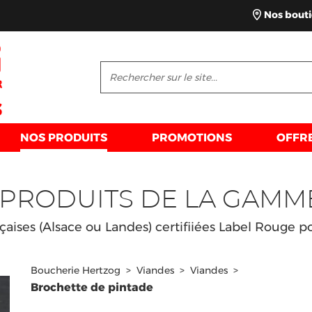
Nos bout
NOS PRODUITS
PROMOTIONS
OFFR
PRODUITS DE LA GAMM
nçaises (Alsace ou Landes) certifiiées Label Rouge p
Boucherie Hertzog
>
Viandes
>
Viandes
>
Brochette de pintade