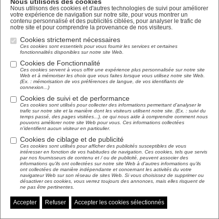
Nous utilisons des cookies
Nous utilisons des cookies et d'autres technologies de suivi pour améliorer
votre expérience de navigation sur notre site, pour vous montrer un
contenu personnalisé et des publicités ciblées, pour analyser le trafic de
notre site et pour comprendre la provenance de nos visiteurs.
Cookies strictement nécessaires
Ces cookies sont essentiels pour vous fournir les services et certaines
fonctionnalités disponibles sur notre site Web.
Cookies de Fonctionnalité
Ces cookies servent à vous offrir une expérience plus personnalisée sur notre site
Web et à mémoriser les choix que vous faites lorsque vous utilisez notre site Web.
(Ex. : mémorisation de vos préférences de langue, de vos identifiants de
connexion...)
Cookies de suivi et de performance
Ces cookies sont utilisés pour collecter des informations permettant d'analyser le
trafic sur notre site et la manière dont les visiteurs utilisent notre site. (Ex. : suivi du
temps passé, des pages visitées...), ce qui nous aide à comprendre comment nous
pouvons améliorer notre site Web pour vous. Ces informations collectées
n'identifient aucun visiteur en particulier.
Cookies de ciblage et de publicité
Ces cookies sont utilisés pour afficher des publicités susceptibles de vous
intéresser en fonction de vos habitudes de navigation. Ces cookies, tels que servis
par nos fournisseurs de contenu et / ou de publicité, peuvent associer des
informations qu'ils ont collectées sur notre site Web à d'autres informations qu'ils
ont collectées de manière indépendante et concernant les activités du votre
navigateur Web sur son réseau de sites Web. Si vous choisissez de supprimer ou
désactiver ces cookies, vous verrez toujours des annonces, mais elles risquent de
ne pas être pertinentes.
Accepter
Refuser
Accepter les cookies sélectionnés
Gérer mes préférences de cookies