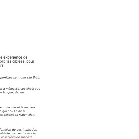
tre expérience de
licités ciblées, pour
rs.
sponibles sur notre site Web.
et à mémoriser les choix que
 de langue, de vos
r notre site et la manière
 ce qui nous aide à
collectées n'identifient
n fonction de vos habitudes
ublicité, peuvent associer
nt collectées de manière