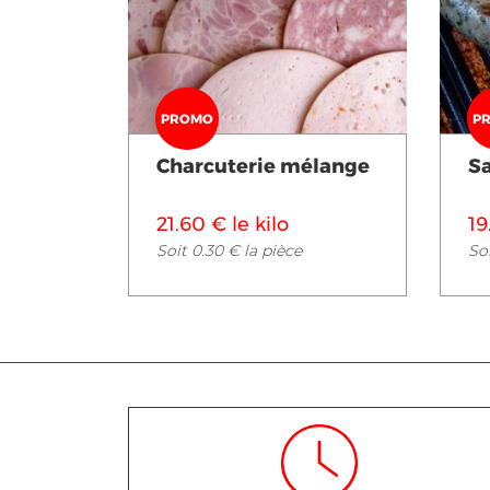
Voir en détail
PROMO
P
Charcuterie mélange
S
21.60 € le kilo
19
Soit 0.30 € la pièce
Soi