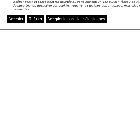
indépendante et concernant les activités du votre navigateur Web sur son réseau de sit
de supprimer ou désactiver ces cookies, vous verrez toujours des annonces, mais elles 
pertinentes.
Accepter
Refuser
Accepter les cookies sélectionnés
Gérer mes préférences de cookies