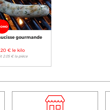
Voir en détail
ROMO
aucisse gourmande
.20 € le kilo
t 2.05 € la pièce