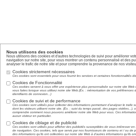
Nous utilisons des cookies
Nous utilisons des cookies et d'autres technologies de suivi pour améliorer vo
navigation sur notre site, pour vous montrer un contenu personnalisé et des pub
analyser le trafic de notre site et pour comprendre la provenance de nos visiteu
Cookies strictement nécessaires
Ces cookies sont essentiels pour vous fournir les services et certaines fonctionnalités di
Cookies de Fonctionnalité
Ces cookies servent à vous offrir une expérience plus personnalisée sur notre site Web 
vous faites lorsque vous utilisez notre site Web.(Ex. : mémorisation de vos préférences
identifiants de connexion...)
Cookies de suivi et de performance
Ces cookies sont utilisés pour collecter des informations permettant d'analyser le trafic su
dont les visiteurs utilisent notre site. (Ex. : suivi du temps passé, des pages visitées...),
comprendre comment nous pouvons améliorer notre site Web pour vous. Ces informations 
aucun visiteur en particulier.
Cookies de ciblage et de publicité
Ces cookies sont utilisés pour afficher des publicités susceptibles de vous intéresser e
de navigation. Ces cookies, tels que servis par nos fournisseurs de contenu et / ou de p
des informations qu'ils ont collectées sur notre site Web à d'autres informations qu'ils o