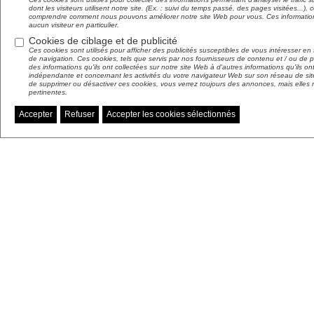
dont les visiteurs utilisent notre site. (Ex. : suivi du temps passé, des pages visitées...),
comprendre comment nous pouvons améliorer notre site Web pour vous. Ces informations 
aucun visiteur en particulier.
Cookies de ciblage et de publicité
Ces cookies sont utilisés pour afficher des publicités susceptibles de vous intéresser e
de navigation. Ces cookies, tels que servis par nos fournisseurs de contenu et / ou de p
des informations qu'ils ont collectées sur notre site Web à d'autres informations qu'ils o
indépendante et concernant les activités du votre navigateur Web sur son réseau de sit
de supprimer ou désactiver ces cookies, vous verrez toujours des annonces, mais elles 
pertinentes.
Accepter
Refuser
Accepter les cookies sélectionnés
Gérer mes préférences de cookies