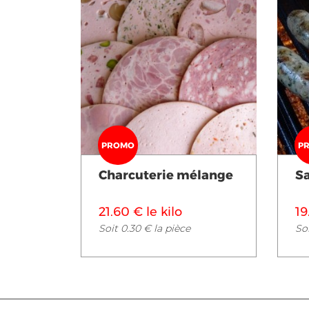
Voir en détail
PROMO
P
Charcuterie mélange
S
21.60 € le kilo
19
Soit 0.30 € la pièce
Soi