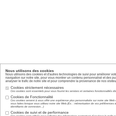
Nous utilisons des cookies
Nous utilisons des cookies et d'autres technologies de suivi pour améliorer vo
navigation sur notre site, pour vous montrer un contenu personnalisé et des pub
analyser le trafic de notre site et pour comprendre la provenance de nos visiteu
Cookies strictement nécessaires
Ces cookies sont essentiels pour vous fournir les services et certaines fonctionnalités di
Cookies de Fonctionnalité
Ces cookies servent à vous offrir une expérience plus personnalisée sur notre site Web 
vous faites lorsque vous utilisez notre site Web.(Ex. : mémorisation de vos préférences
identifiants de connexion...)
Cookies de suivi et de performance
Ces cookies sont utilisés pour collecter des informations permettant d'analyser le trafic su