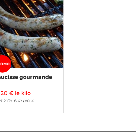
Voir en détail
ROMO
aucisse gourmande
.20 € le kilo
t 2.05 € la pièce