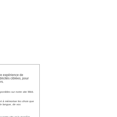
tre expérience de
licités ciblées, pour
rs.
sponibles sur notre site Web.
et à mémoriser les choix que
 de langue, de vos
r notre site et la manière