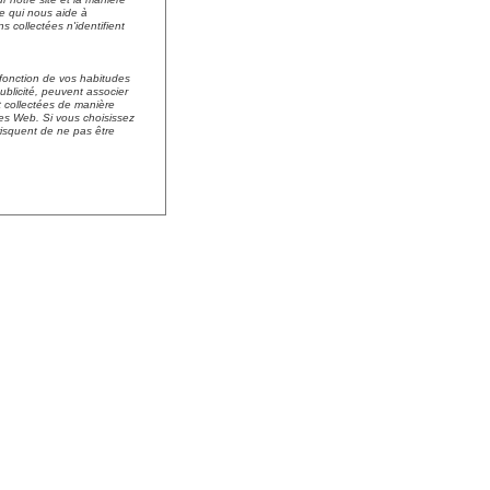
 ce qui nous aide à
collectées n'identifient
n fonction de vos habitudes
ublicité, peuvent associer
nt collectées de manière
es Web. Si vous choisissez
risquent de ne pas être