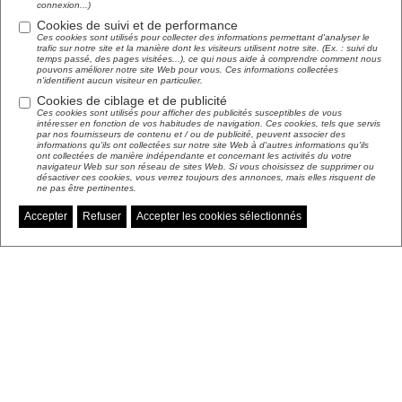
connexion...)
Cookies de suivi et de performance
Ces cookies sont utilisés pour collecter des informations permettant d'analyser le
trafic sur notre site et la manière dont les visiteurs utilisent notre site. (Ex. : suivi du
temps passé, des pages visitées...), ce qui nous aide à comprendre comment nous
pouvons améliorer notre site Web pour vous. Ces informations collectées
n'identifient aucun visiteur en particulier.
Cookies de ciblage et de publicité
Ces cookies sont utilisés pour afficher des publicités susceptibles de vous
intéresser en fonction de vos habitudes de navigation. Ces cookies, tels que servis
par nos fournisseurs de contenu et / ou de publicité, peuvent associer des
informations qu'ils ont collectées sur notre site Web à d'autres informations qu'ils
ont collectées de manière indépendante et concernant les activités du votre
navigateur Web sur son réseau de sites Web. Si vous choisissez de supprimer ou
désactiver ces cookies, vous verrez toujours des annonces, mais elles risquent de
ne pas être pertinentes.
Accepter
Refuser
Accepter les cookies sélectionnés
Gérer mes préférences de cookies