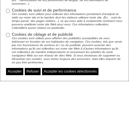
(Ex. : mémorisation de vos préférences de langue, de vos identifiants de
connexion...)
Cookies de suivi et de performance
Ces cookies sont utilisés pour collecter des informations permettant d'analyser le
trafic sur notre site et la manière dont les visiteurs utilisent notre site. (Ex. : suivi du
temps passé, des pages visitées...), ce qui nous aide à comprendre comment nous
pouvons améliorer notre site Web pour vous. Ces informations collectées
n'identifient aucun visiteur en particulier.
Cookies de ciblage et de publicité
Ces cookies sont utilisés pour afficher des publicités susceptibles de vous
intéresser en fonction de vos habitudes de navigation. Ces cookies, tels que servis
par nos fournisseurs de contenu et / ou de publicité, peuvent associer des
informations qu'ils ont collectées sur notre site Web à d'autres informations qu'ils
ont collectées de manière indépendante et concernant les activités du votre
navigateur Web sur son réseau de sites Web. Si vous choisissez de supprimer ou
désactiver ces cookies, vous verrez toujours des annonces, mais elles risquent de
ne pas être pertinentes.
Accepter
Refuser
Accepter les cookies sélectionnés
Gérer mes préférences de cookies