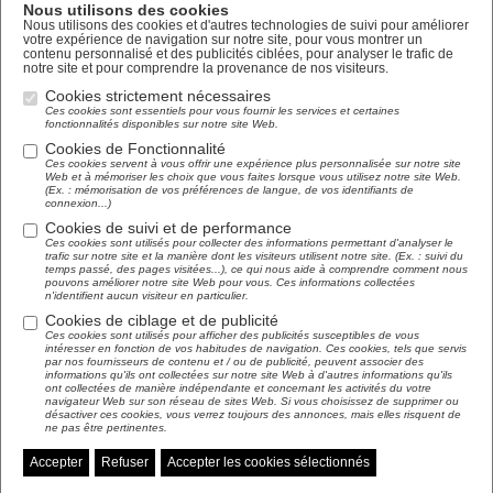
Nous utilisons des cookies
Nous utilisons des cookies et d'autres technologies de suivi pour améliorer
votre expérience de navigation sur notre site, pour vous montrer un
contenu personnalisé et des publicités ciblées, pour analyser le trafic de
notre site et pour comprendre la provenance de nos visiteurs.
Cookies strictement nécessaires
Ces cookies sont essentiels pour vous fournir les services et certaines
fonctionnalités disponibles sur notre site Web.
Cookies de Fonctionnalité
Ces cookies servent à vous offrir une expérience plus personnalisée sur notre site
Web et à mémoriser les choix que vous faites lorsque vous utilisez notre site Web.
(Ex. : mémorisation de vos préférences de langue, de vos identifiants de
connexion...)
Cookies de suivi et de performance
Ces cookies sont utilisés pour collecter des informations permettant d'analyser le
trafic sur notre site et la manière dont les visiteurs utilisent notre site. (Ex. : suivi du
temps passé, des pages visitées...), ce qui nous aide à comprendre comment nous
pouvons améliorer notre site Web pour vous. Ces informations collectées
n'identifient aucun visiteur en particulier.
Cookies de ciblage et de publicité
Ces cookies sont utilisés pour afficher des publicités susceptibles de vous
intéresser en fonction de vos habitudes de navigation. Ces cookies, tels que servis
par nos fournisseurs de contenu et / ou de publicité, peuvent associer des
informations qu'ils ont collectées sur notre site Web à d'autres informations qu'ils
ont collectées de manière indépendante et concernant les activités du votre
navigateur Web sur son réseau de sites Web. Si vous choisissez de supprimer ou
désactiver ces cookies, vous verrez toujours des annonces, mais elles risquent de
ne pas être pertinentes.
Accepter
Refuser
Accepter les cookies sélectionnés
Gérer mes préférences de cookies