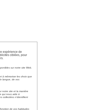
tre expérience de
licités ciblées, pour
rs.
sponibles sur notre site Web.
et à mémoriser les choix que
 de langue, de vos
r notre site et la manière
 ce qui nous aide à
collectées n'identifient
n fonction de vos habitudes