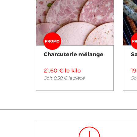
Voir en détail
PROMO
P
Charcuterie mélange
S
21.60 € le kilo
19
Soit 0.30 € la pièce
Soi