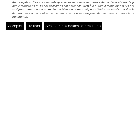
de navigation. Ces cookies, tels que servis par nos fournisseurs de contenu et / ou de p
des informations qu'ils ont collectées sur notre site Web à d'autres informations qu'ils o
indépendante et concernant les activités du votre navigateur Web sur son réseau de sit
de supprimer ou désactiver ces cookies, vous verrez toujours des annonces, mais elles 
pertinentes.
Accepter
Refuser
Accepter les cookies sélectionnés
Gérer mes préférences de cookies