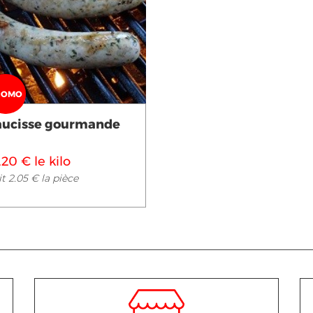
Voir en détail
ROMO
aucisse gourmande
.20 € le kilo
t 2.05 € la pièce