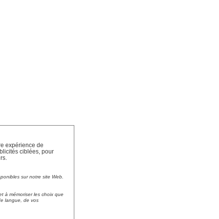
tre expérience de
licités ciblées, pour
rs.
sponibles sur notre site Web.
et à mémoriser les choix que
 de langue, de vos