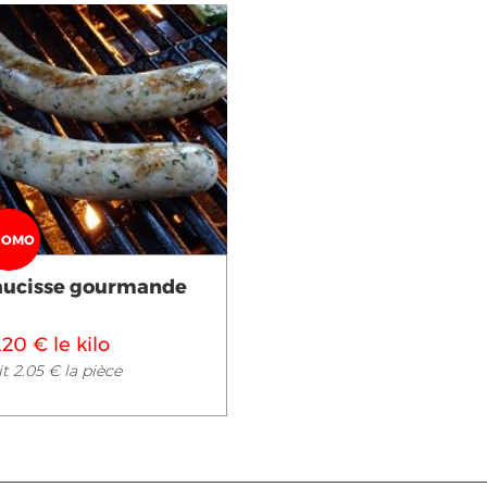
Voir en détail
ROMO
aucisse gourmande
.20 € le kilo
t 2.05 € la pièce