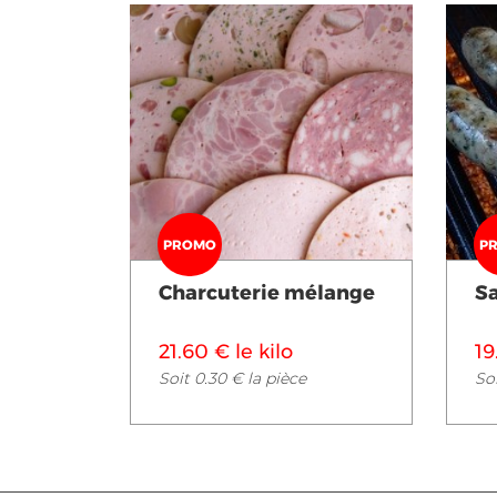
Voir en détail
PROMO
P
Charcuterie mélange
S
21.60 € le kilo
19
Soit 0.30 € la pièce
Soi