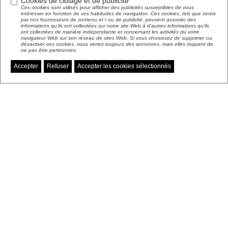
Cookies de ciblage et de publicité
Ces cookies sont utilisés pour afficher des publicités susceptibles de vous
intéresser en fonction de vos habitudes de navigation. Ces cookies, tels que servis
par nos fournisseurs de contenu et / ou de publicité, peuvent associer des
informations qu'ils ont collectées sur notre site Web à d'autres informations qu'ils
ont collectées de manière indépendante et concernant les activités du votre
navigateur Web sur son réseau de sites Web. Si vous choisissez de supprimer ou
désactiver ces cookies, vous verrez toujours des annonces, mais elles risquent de
ne pas être pertinentes.
Accepter
Refuser
Accepter les cookies sélectionnés
Gérer mes préférences de cookies