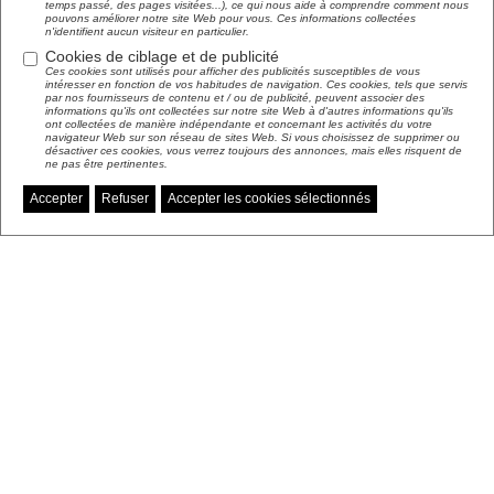
temps passé, des pages visitées...), ce qui nous aide à comprendre comment nous
pouvons améliorer notre site Web pour vous. Ces informations collectées
n'identifient aucun visiteur en particulier.
Cookies de ciblage et de publicité
Ces cookies sont utilisés pour afficher des publicités susceptibles de vous
intéresser en fonction de vos habitudes de navigation. Ces cookies, tels que servis
par nos fournisseurs de contenu et / ou de publicité, peuvent associer des
informations qu'ils ont collectées sur notre site Web à d'autres informations qu'ils
ont collectées de manière indépendante et concernant les activités du votre
navigateur Web sur son réseau de sites Web. Si vous choisissez de supprimer ou
désactiver ces cookies, vous verrez toujours des annonces, mais elles risquent de
ne pas être pertinentes.
Accepter
Refuser
Accepter les cookies sélectionnés
Gérer mes préférences de cookies