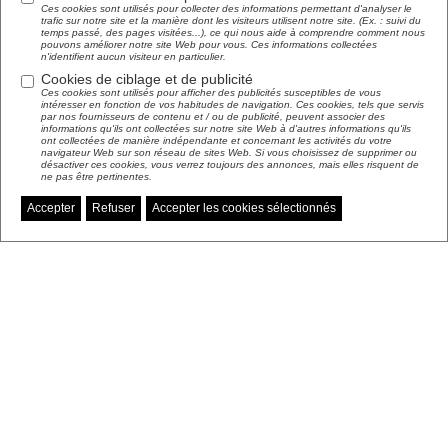
Ces cookies sont utilisés pour collecter des informations permettant d'analyser le
trafic sur notre site et la manière dont les visiteurs utilisent notre site. (Ex. : suivi du
temps passé, des pages visitées...), ce qui nous aide à comprendre comment nous
pouvons améliorer notre site Web pour vous. Ces informations collectées
n'identifient aucun visiteur en particulier.
Cookies de ciblage et de publicité
Ces cookies sont utilisés pour afficher des publicités susceptibles de vous
intéresser en fonction de vos habitudes de navigation. Ces cookies, tels que servis
par nos fournisseurs de contenu et / ou de publicité, peuvent associer des
informations qu'ils ont collectées sur notre site Web à d'autres informations qu'ils
ont collectées de manière indépendante et concernant les activités du votre
navigateur Web sur son réseau de sites Web. Si vous choisissez de supprimer ou
désactiver ces cookies, vous verrez toujours des annonces, mais elles risquent de
ne pas être pertinentes.
Accepter
Refuser
Accepter les cookies sélectionnés
Gérer mes préférences de cookies