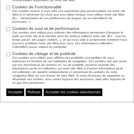
fonctionnalités disponibles sur notre site Web.
Cookies de Fonctionnalité
Ces cookies servent à vous offrir une expérience plus personnalisée sur notre site
Web et à mémoriser les choix que vous faites lorsque vous utilisez notre site Web.
(Ex. : mémorisation de vos préférences de langue, de vos identifiants de
connexion...)
Cookies de suivi et de performance
Ces cookies sont utilisés pour collecter des informations permettant d'analyser le
trafic sur notre site et la manière dont les visiteurs utilisent notre site. (Ex. : suivi du
temps passé, des pages visitées...), ce qui nous aide à comprendre comment nous
pouvons améliorer notre site Web pour vous. Ces informations collectées
n'identifient aucun visiteur en particulier.
Cookies de ciblage et de publicité
Ces cookies sont utilisés pour afficher des publicités susceptibles de vous
intéresser en fonction de vos habitudes de navigation. Ces cookies, tels que servis
par nos fournisseurs de contenu et / ou de publicité, peuvent associer des
informations qu'ils ont collectées sur notre site Web à d'autres informations qu'ils
ont collectées de manière indépendante et concernant les activités du votre
navigateur Web sur son réseau de sites Web. Si vous choisissez de supprimer ou
désactiver ces cookies, vous verrez toujours des annonces, mais elles risquent de
ne pas être pertinentes.
Accepter
Refuser
Accepter les cookies sélectionnés
Gérer mes préférences de cookies