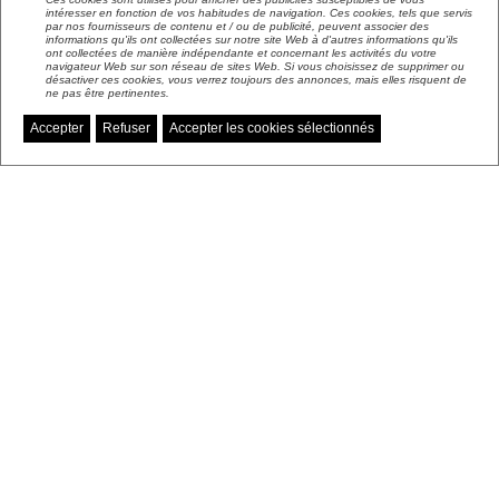
intéresser en fonction de vos habitudes de navigation. Ces cookies, tels que servis
par nos fournisseurs de contenu et / ou de publicité, peuvent associer des
informations qu'ils ont collectées sur notre site Web à d'autres informations qu'ils
ont collectées de manière indépendante et concernant les activités du votre
navigateur Web sur son réseau de sites Web. Si vous choisissez de supprimer ou
désactiver ces cookies, vous verrez toujours des annonces, mais elles risquent de
ne pas être pertinentes.
Accepter
Refuser
Accepter les cookies sélectionnés
Gérer mes préférences de cookies