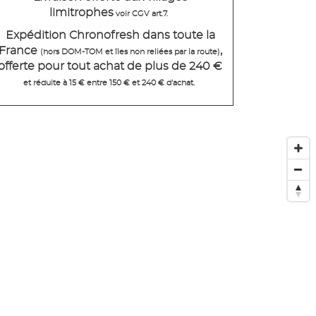
limitrophes
voir CGV art.7.
Expédition Chronofresh dans toute la
France
,
(hors DOM-TOM et îles non reliées par la route)
offerte pour tout achat de plus de 240 €
et réduite à 15 € entre 150 € et 240 € d'achat.