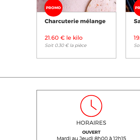
PROMO
P
Charcuterie mélange
S
21.60 € le kilo
19
Soit 0.30 € la pièce
Soi
HORAIRES
OUVERT
Mardi
au Jeudi
8h00 à 12h15