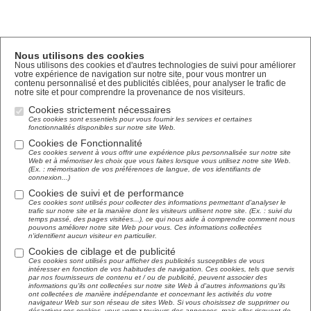
Nous utilisons des cookies
Nous utilisons des cookies et d'autres technologies de suivi pour améliorer
votre expérience de navigation sur notre site, pour vous montrer un
contenu personnalisé et des publicités ciblées, pour analyser le trafic de
notre site et pour comprendre la provenance de nos visiteurs.
Cookies strictement nécessaires
Ces cookies sont essentiels pour vous fournir les services et certaines
fonctionnalités disponibles sur notre site Web.
Cookies de Fonctionnalité
Ces cookies servent à vous offrir une expérience plus personnalisée sur notre site
Web et à mémoriser les choix que vous faites lorsque vous utilisez notre site Web.
(Ex. : mémorisation de vos préférences de langue, de vos identifiants de
connexion...)
Cookies de suivi et de performance
Ces cookies sont utilisés pour collecter des informations permettant d'analyser le
trafic sur notre site et la manière dont les visiteurs utilisent notre site. (Ex. : suivi du
temps passé, des pages visitées...), ce qui nous aide à comprendre comment nous
pouvons améliorer notre site Web pour vous. Ces informations collectées
n'identifient aucun visiteur en particulier.
Cookies de ciblage et de publicité
Ces cookies sont utilisés pour afficher des publicités susceptibles de vous
intéresser en fonction de vos habitudes de navigation. Ces cookies, tels que servis
par nos fournisseurs de contenu et / ou de publicité, peuvent associer des
informations qu'ils ont collectées sur notre site Web à d'autres informations qu'ils
ont collectées de manière indépendante et concernant les activités du votre
navigateur Web sur son réseau de sites Web. Si vous choisissez de supprimer ou
désactiver ces cookies, vous verrez toujours des annonces, mais elles risquent de