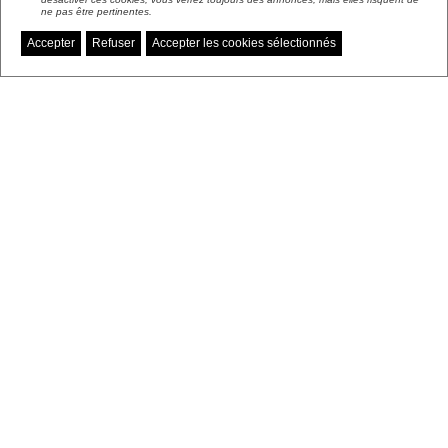
ne pas être pertinentes.
Accepter
Refuser
Accepter les cookies sélectionnés
Gérer mes préférences de cookies