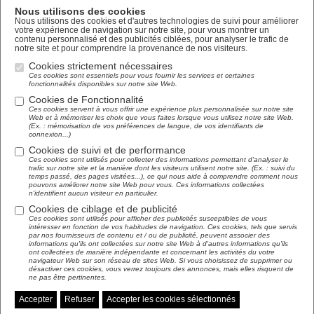
Nous utilisons des cookies
Nous utilisons des cookies et d'autres technologies de suivi pour améliorer
votre expérience de navigation sur notre site, pour vous montrer un
contenu personnalisé et des publicités ciblées, pour analyser le trafic de
notre site et pour comprendre la provenance de nos visiteurs.
Cookies strictement nécessaires
Ces cookies sont essentiels pour vous fournir les services et certaines
fonctionnalités disponibles sur notre site Web.
Cookies de Fonctionnalité
Ces cookies servent à vous offrir une expérience plus personnalisée sur notre site
Web et à mémoriser les choix que vous faites lorsque vous utilisez notre site Web.
(Ex. : mémorisation de vos préférences de langue, de vos identifiants de
connexion...)
Cookies de suivi et de performance
Ces cookies sont utilisés pour collecter des informations permettant d'analyser le
trafic sur notre site et la manière dont les visiteurs utilisent notre site. (Ex. : suivi du
temps passé, des pages visitées...), ce qui nous aide à comprendre comment nous
pouvons améliorer notre site Web pour vous. Ces informations collectées
n'identifient aucun visiteur en particulier.
Cookies de ciblage et de publicité
Ces cookies sont utilisés pour afficher des publicités susceptibles de vous
intéresser en fonction de vos habitudes de navigation. Ces cookies, tels que servis
par nos fournisseurs de contenu et / ou de publicité, peuvent associer des
informations qu'ils ont collectées sur notre site Web à d'autres informations qu'ils
ont collectées de manière indépendante et concernant les activités du votre
navigateur Web sur son réseau de sites Web. Si vous choisissez de supprimer ou
désactiver ces cookies, vous verrez toujours des annonces, mais elles risquent de
ne pas être pertinentes.
Accepter
Refuser
Accepter les cookies sélectionnés
Gérer mes préférences de cookies