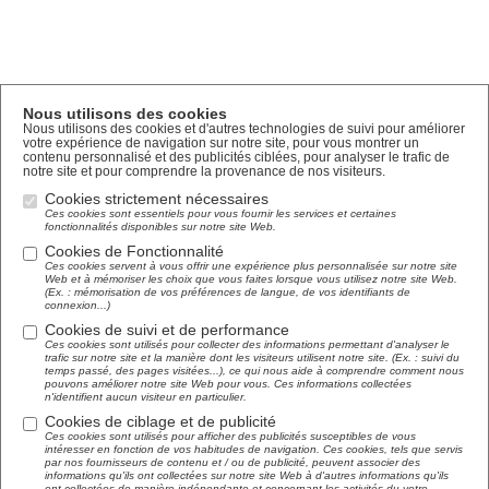
Nous utilisons des cookies
Nous utilisons des cookies et d'autres technologies de suivi pour améliorer
votre expérience de navigation sur notre site, pour vous montrer un
contenu personnalisé et des publicités ciblées, pour analyser le trafic de
notre site et pour comprendre la provenance de nos visiteurs.
Cookies strictement nécessaires
Ces cookies sont essentiels pour vous fournir les services et certaines
fonctionnalités disponibles sur notre site Web.
Cookies de Fonctionnalité
Ces cookies servent à vous offrir une expérience plus personnalisée sur notre site
Web et à mémoriser les choix que vous faites lorsque vous utilisez notre site Web.
(Ex. : mémorisation de vos préférences de langue, de vos identifiants de
connexion...)
Cookies de suivi et de performance
Ces cookies sont utilisés pour collecter des informations permettant d'analyser le
trafic sur notre site et la manière dont les visiteurs utilisent notre site. (Ex. : suivi du
temps passé, des pages visitées...), ce qui nous aide à comprendre comment nous
pouvons améliorer notre site Web pour vous. Ces informations collectées
n'identifient aucun visiteur en particulier.
Cookies de ciblage et de publicité
Ces cookies sont utilisés pour afficher des publicités susceptibles de vous
intéresser en fonction de vos habitudes de navigation. Ces cookies, tels que servis
par nos fournisseurs de contenu et / ou de publicité, peuvent associer des
informations qu'ils ont collectées sur notre site Web à d'autres informations qu'ils
ont collectées de manière indépendante et concernant les activités du votre