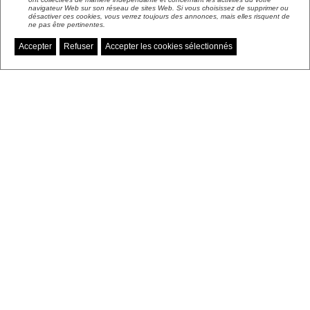
navigateur Web sur son réseau de sites Web. Si vous choisissez de supprimer ou
désactiver ces cookies, vous verrez toujours des annonces, mais elles risquent de
ne pas être pertinentes.
Accepter
Refuser
Accepter les cookies sélectionnés
Gérer mes préférences de cookies